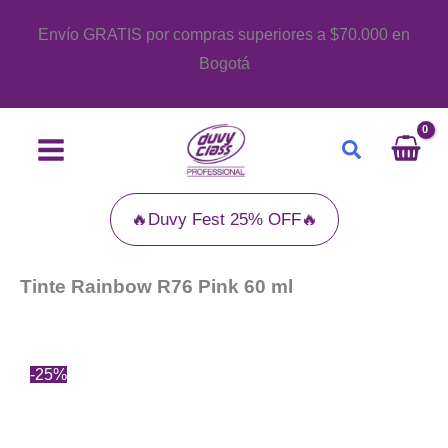
Ir
Envío GRATIS por compras superiores a $70.000 en
al
Bogotá
contenido
Buscar
🔥Duvy Fest 25% OFF🔥
Tinte Rainbow R76 Pink 60 ml
-25%