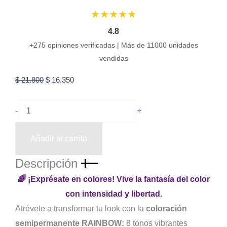
★★★★★
4.8
+275 opiniones verificadas | Más de 11000 unidades
vendidas
El
El
$
21.800
$
16.350
precio
precio
Tinte
original
actual
-
+
Rainbow
era:
es:
R76
$ 21.800.
$ 16.350.
Pink
Añadir al carrito
60
ml
Descripción
cantidad
🌈 ¡Exprésate en colores! Vive la fantasía del color
con intensidad y libertad.
Atrévete a transformar tu look con la
coloración
semipermanente RAINBOW:
8 tonos vibrantes