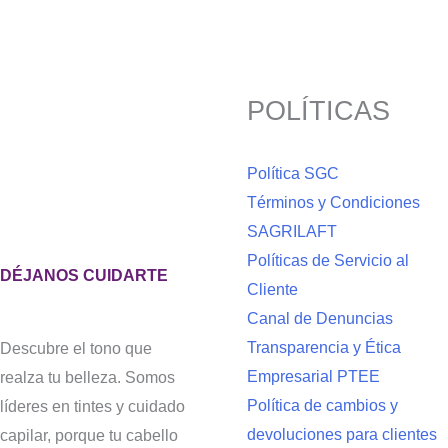
$ 25.100.
$ 18.825.
múltipl
variant
Las
POLÍTICAS
opcion
se
pueden
Política SGC
elegir
Términos y Condiciones
en
SAGRILAFT
la
Políticas de Servicio al
DÉJANOS CUIDARTE
página
Cliente
de
Canal de Denuncias
product
Transparencia y Ética
Descubre el tono que
Empresarial PTEE
realza tu belleza. Somos
Política de cambios y
líderes en tintes y cuidado
devoluciones para clientes
capilar, porque tu cabello