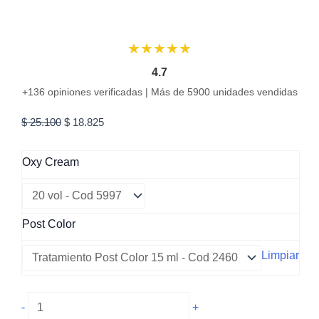
★★★★★
4.7
+136 opiniones verificadas | Más de 5900 unidades vendidas
El
El
$
25.100
$
18.825
precio
precio
original
actual
Oxy Cream
era:
es:
$ 25.100.
$ 18.825.
Post Color
Limpiar
6.0
-
+
Rubio