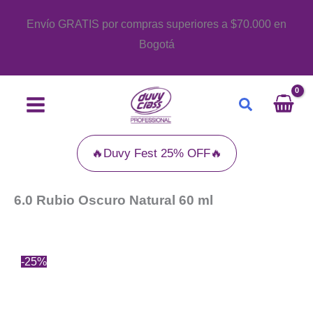
Ir
Envío GRATIS por compras superiores a $70.000 en
al
Bogotá
contenido
Buscar
🔥Duvy Fest 25% OFF🔥
6.0 Rubio Oscuro Natural 60 ml
-25%