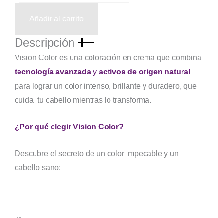
Oscuro
Natural
Añadir al carrito
60
ml
Descripción
cantidad
Vision Color es una coloración en crema que combina
tecnología avanzada
y
activos de origen natural
para lograr un color intenso, brillante y duradero, que
cuida tu cabello mientras lo transforma.
¿Por qué elegir Vision Color?
Descubre el secreto de un color impecable y un
cabello sano: