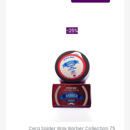
original
actual
era:
es:
$ 34.200.
$ 25.650.
-25%
Cera Spider Wax Barber Collection 75