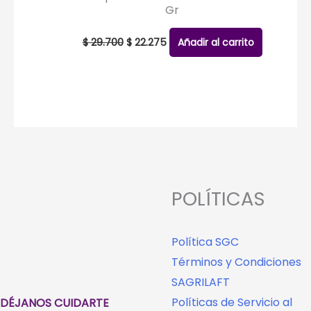
Gr
El
El
precio
precio
$
29.700
$
22.275
Añadir al carrito
original
actual
era:
es:
$ 29.700.
$ 22.275.
POLÍTICAS
Política SGC
Términos y Condiciones
SAGRILAFT
Políticas de Servicio al
DÉJANOS CUIDARTE