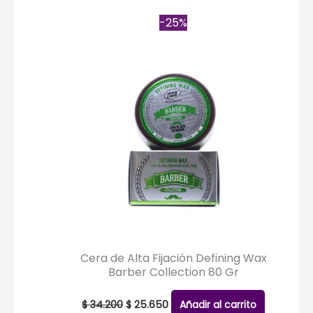
-25%
Cera de Alta Fijación Defining Wax
Barber Collection 80 Gr
El
El
precio
precio
$
34.200
$
25.650
Añadir al carrito