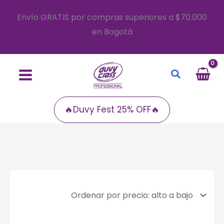
Ir
Envío GRATIS por compras superiores a $70.000
al
en Bogotá
contenido
Buscar
🔥Duvy Fest 25% OFF🔥