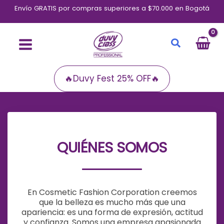
Ir
Envío GRATIS por compras superiores a $70.000 en Bogotá
al
contenido
Buscar
🔥Duvy Fest 25% OFF🔥
QUIÉNES SOMOS
En Cosmetic Fashion Corporation creemos
que la belleza es mucho más que una
apariencia: es una forma de expresión, actitud
y confianza. Somos una empresa apasionada