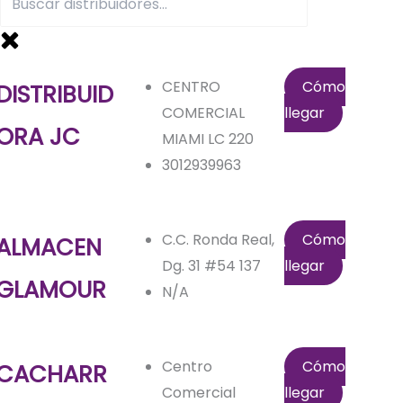
CENTRO
Cómo
DISTRIBUID
COMERCIAL
llegar
ORA JC
MIAMI LC 220
3012939963
C.C. Ronda Real,
Cómo
ALMACEN
Dg. 31 #54 137
llegar
GLAMOUR
N/A
Centro
Cómo
CACHARR
Comercial
llegar