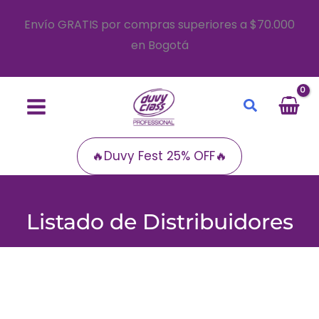
Ir
Envío GRATIS por compras superiores a $70.000
al
en Bogotá
contenido
Buscar
🔥Duvy Fest 25% OFF🔥
Listado de Distribuidores