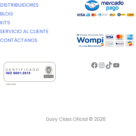
DISTRIBUIDORES
BLOG
KITS
SERVICIO AL CLIENTE
CONTÁCTANOS
Facebook
Instagram
TikTok
YouTu
Duvy Class Oficial © 2026