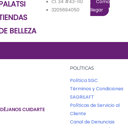
Cl. 34 #43-110
Cómo
PALATSI
3205694050
llegar
TIENDAS
DE BELLEZA
POLÍTICAS
Política SGC
Términos y Condiciones
SAGRILAFT
Políticas de Servicio al
DÉJANOS CUIDARTE
Cliente
Canal de Denuncias