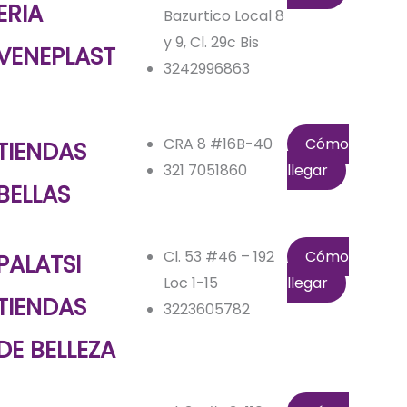
ERIA
Bazurtico Local 8
y 9, Cl. 29c Bis
VENEPLAST
3242996863
CRA 8 #16B-40
Cómo
TIENDAS
321 7051860
llegar
BELLAS
Cl. 53 #46 – 192
Cómo
PALATSI
Loc 1-15
llegar
TIENDAS
3223605782
DE BELLEZA