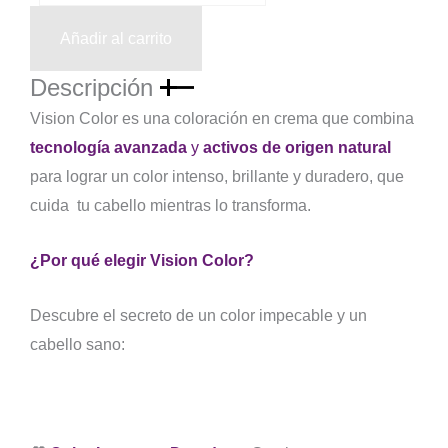
Medio
Natural
Añadir al carrito
60
ml
Descripción
cantidad
Vision Color es una coloración en crema que combina
tecnología avanzada
y
activos de origen natural
para lograr un color intenso, brillante y duradero, que
cuida tu cabello mientras lo transforma.
¿Por qué elegir Vision Color?
Descubre el secreto de un color impecable y un
cabello sano: