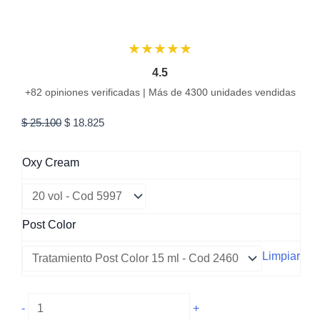
★★★★★
4.5
+82 opiniones verificadas | Más de 4300 unidades vendidas
El
El
$
25.100
$
18.825
precio
precio
original
actual
Oxy Cream
era:
es:
$ 25.100.
$ 18.825.
Post Color
Limpiar
7.0
-
+
Rubio