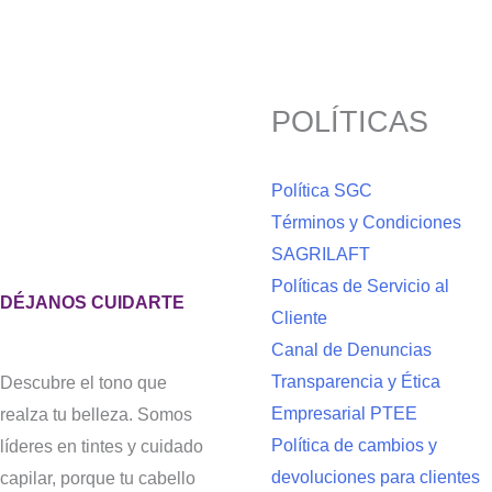
$ 25.100.
$ 18.825.
múltipl
variant
Las
POLÍTICAS
opcion
se
pueden
Política SGC
elegir
Términos y Condiciones
en
SAGRILAFT
la
Políticas de Servicio al
DÉJANOS CUIDARTE
página
Cliente
de
Canal de Denuncias
product
Transparencia y Ética
Descubre el tono que
Empresarial PTEE
realza tu belleza. Somos
Política de cambios y
líderes en tintes y cuidado
devoluciones para clientes
capilar, porque tu cabello