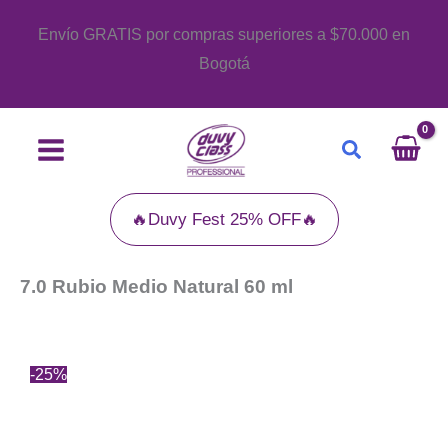
Ir
Envío GRATIS por compras superiores a $70.000 en
al
Bogotá
contenido
Buscar
🔥Duvy Fest 25% OFF🔥
7.0 Rubio Medio Natural 60 ml
-25%