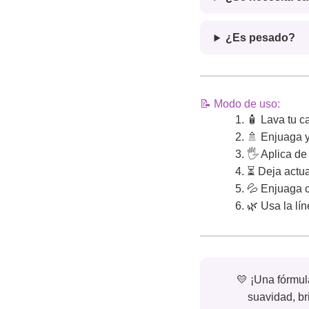
¿Es pesado?
📝 Modo de uso:
🧴 Lava tu 
🚿 Enjuaga y
🖐️ Aplica d
⏳ Deja actu
💦 Enjuaga 
🌿 Usa la lí
💛 ¡Una fórmula
suavidad, br