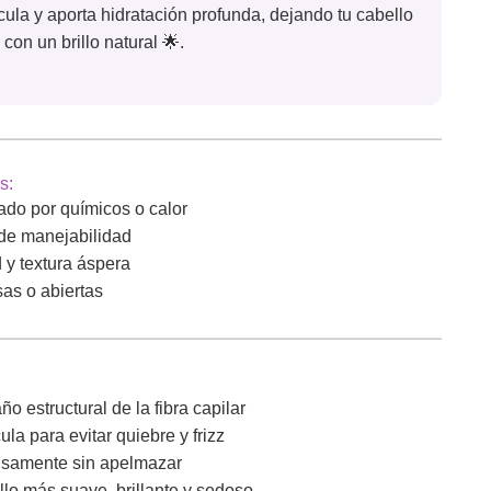
tícula y aporta hidratación profunda, dejando tu cabello
con un brillo natural 🌟.
s:
ado por químicos o calor
a de manejabilidad
y textura áspera
as o abiertas
o estructural de la fibra capilar
cula para evitar quiebre y frizz
ensamente sin apelmazar
llo más suave, brillante y sedoso