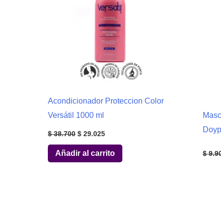
Acondicionador Proteccion Color
Versátil 1000 ml
Masca
Doyp
El
El
$
38.700
$
29.025
precio
precio
original
actual
Añadir al carrito
$
9.9
era:
es:
$ 38.700.
$ 29.025.