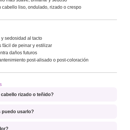
n cabello liso, ondulado, rizado o crespo
l y sedosidad al tacto
 fácil de peinar y estilizar
ontra daños futuros
mantenimiento post-alisado o post-coloración
s
cabello rizado o teñido?
 puedo usarlo?
lor?