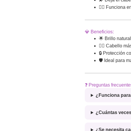
💁‍♀️ Funciona e
💎 Beneficios:
🌟 Brillo natura
🧖‍♀️ Cabello más
🔒 Protección c
🛡️ Ideal para 
❓ Preguntas frecuente
¿Funciona para 
¿Cuántas veces
¿Se necesita ca