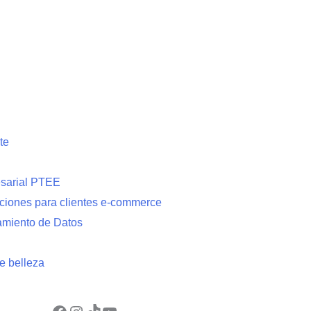
opciones
se
pueden
elegir
en
la
página
te
de
producto
esarial PTEE
uciones para clientes e-commerce
tamiento de Datos
e belleza