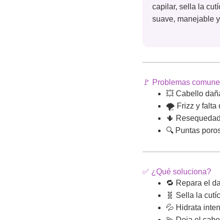
capilar, sella la cu
suave, manejable y 
🚩 Problemas comune
💥 Cabello dañ
🌪️ Frizz y falt
🌵 Resequedad 
🔍 Puntas poros
✅ ¿Qué soluciona?
🔁 Repara el dañ
🧬 Sella la cutí
💦 Hidrata int
💫 Deja el cabe