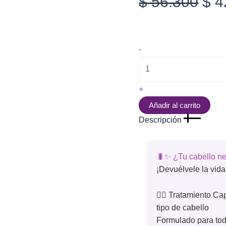
El
$
56.300
$
4
pre
Tratamiento
-
ori
Versátil
Gusano
de
era
Seda
+
20
Añadir al carrito
Sachet
$ 5
30
Descripción
ml
cantidad
🐛✨ ¿Tu cabello ne
¡Devuélvele la vid
💆‍♀️ Tratamiento C
tipo de cabello
Formulado para todo