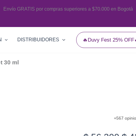
Envío GRATIS por compras superiores a $70.000 en Bogotá
🔥Duvy Fest 25% OFF
N
DISTRIBUIDORES
t 30 ml
+567 opini