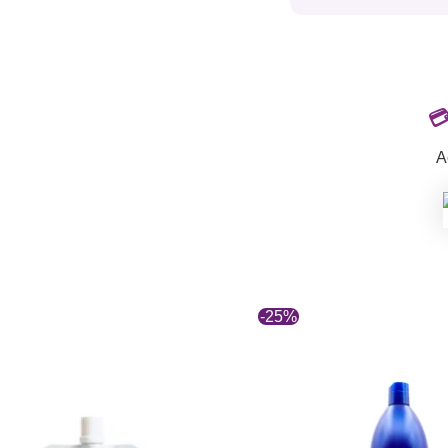

A
-25%