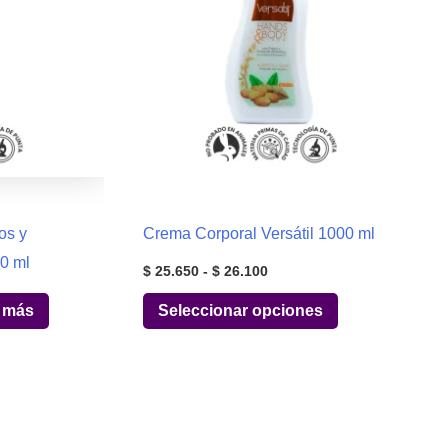
os y
Crema Corporal Versátil 1000 ml
00 ml
Rango
$
25.650
-
$
26.100
de
Este
precios:
 más
Seleccionar opciones
desde
producto
$ 25.650
hasta
tiene
.
$ 26.100
múltiples
variantes.
Las