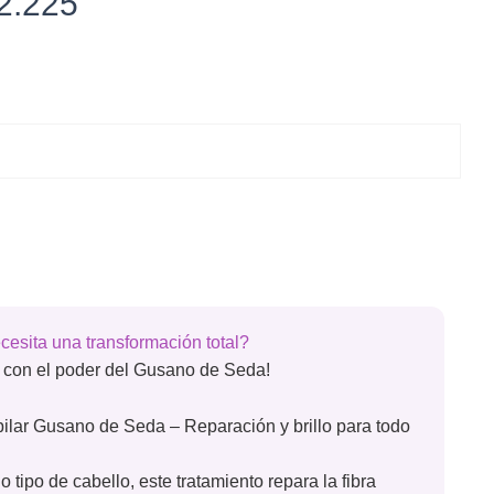
El
2.225
cio
precio
ginal
actual
:
es:
6.300.
$ 42.225.
cesita una transformación total?
a con el poder del Gusano de Seda!
apilar Gusano de Seda – Reparación y brillo para todo
 tipo de cabello, este tratamiento repara la fibra