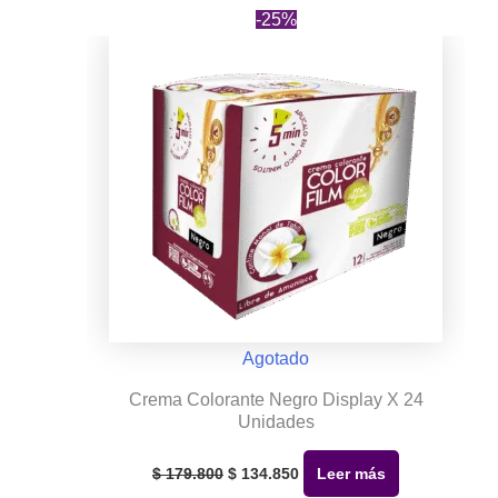
-25%
Agotado
Crema Colorante Negro Display X 24
Unidades
El
El
precio
precio
$
179.800
$
134.850
Leer más
original
actual