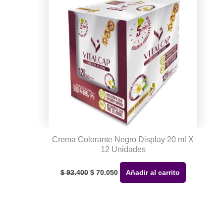
Crema Colorante Negro Display 20 ml X
12 Unidades
El
El
precio
precio
$
93.400
$
70.050
Añadir al carrito
original
actual
era:
es:
$ 93.400.
$ 70.050.