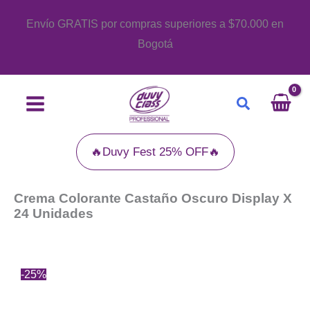
Ir
Envío GRATIS por compras superiores a $70.000 en
al
Bogotá
contenido
Buscar
🔥Duvy Fest 25% OFF🔥
Crema Colorante Castaño Oscuro Display X
24 Unidades
-25%