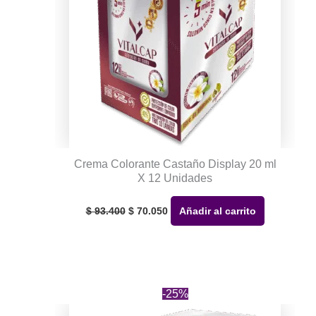
Crema Colorante Castaño Display 20 ml
X 12 Unidades
El
El
precio
precio
$
93.400
$
70.050
Añadir al carrito
original
actual
era:
es:
$ 93.400.
$ 70.050.
-25%